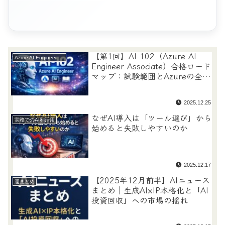
【第1回】AI-102（Azure AI
Azure AI Engineer（AI-102）
Engineer Associate）合格ロード
マップ：試験範囲とAzureの全体
像
2025.12.25
なぜAI導入は「ツール選び」から
実務でのAI利活用
始めると失敗しやすいのか
2025.12.17
【2025年12月前半】AIニュース
週まとめ
まとめ｜生成AI×IP本格化と「AI
投資回収」への市場の揺れ