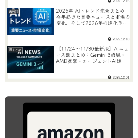
2025.12.15
2025年 AIトレンド完全まとめ｜
未分類
今年起きた重要ニュースと市場の
変化、そして2026年の進化予測
まで徹底解説
2025.12.10
【11/24〜11/30最新版】AIニュ
週まとめ
ース週まとめ：Gemini 3旋風・
AMD反撃・エージェントAI進化
で「AI三極化」が鮮明に
2025.12.01