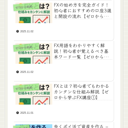
FXの始め方を完全ガイド！
ゼ
ロから始めるFX
初心者におすすめの口座3選
と開設の流れ【ゼロから学
ぶFX講座③】
2025.11.02
FX用語をわかりやすく解
ゼ
ロから始めるFX
説！初心者が覚えるべき基
本ワード一覧【ゼロから学
ぶFX講座②】
2025.11.02
FXとは？初心者でもわかる
ゼ
ロから始めるFX
カンタンな仕組み解説【ゼ
ロから学ぶFX講座①】
2025.11.01
歩くポイ活で資産を作る –