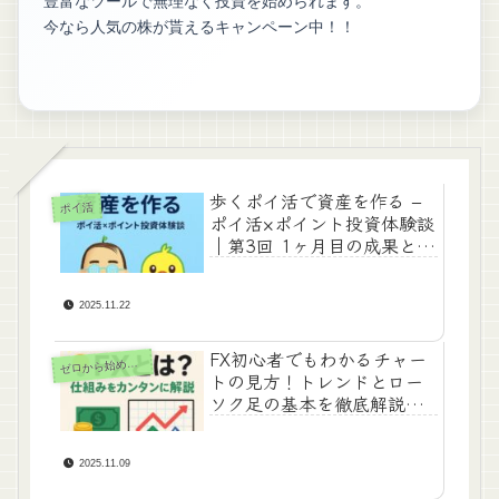
豊富なツールで無理なく投資を始められます。
今なら人気の株が貰えるキャンペーン中！！
歩くポイ活で資産を作る –
ポイ活
ポイ活×ポイント投資体験談
｜第3回 1ヶ月目の成果と新
アプリ「Atlas Earth」始動
2025.11.22
FX初心者でもわかるチャー
ゼ
ロから始めるFX
トの見方！トレンドとロー
ソク足の基本を徹底解説
【ゼロから学ぶFX講座④】
2025.11.09