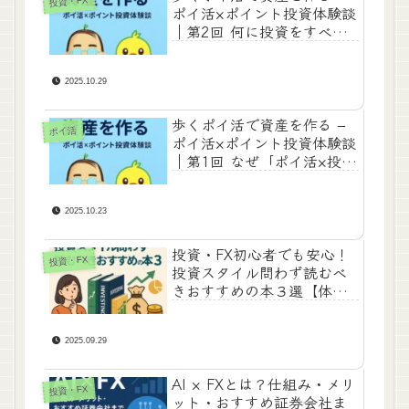
投資・FX
ポイ活×ポイント投資体験談
｜第2回 何に投資をすべき
か？1週間目の成果報告
2025.10.29
歩くポイ活で資産を作る –
ポイ活
ポイ活×ポイント投資体験談
｜第1回 なぜ「ポイ活×投
資」なのか？
2025.10.23
投資・FX初心者でも安心！
投資・FX
投資スタイル問わず読むべ
きおすすめの本３選【体験
談あり】
2025.09.29
AI × FXとは？仕組み・メリ
投資・FX
ット・おすすめ証券会社ま