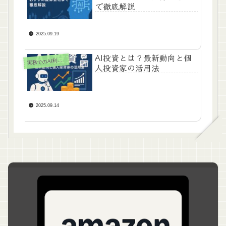
で徹底解説
2025.09.19
AI投資とは？最新動向と個
実
務でのAI利活用
人投資家の活用法
2025.09.14