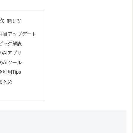
次
注目アップデート
ピック解説
のAIアプリ
めAIツール
全利用Tips
まとめ