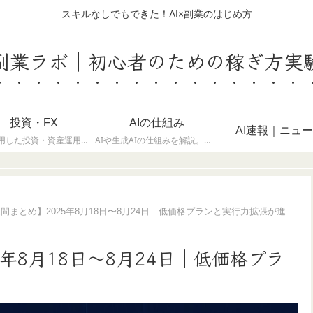
スキルなしでもできた！AI×副業のはじめ方
I副業ラボ｜初心者のための稼ぎ方実
投資・FX
AIの仕組み
AI速報｜ニュ
AIを活用した投資・資産運用のノウハウと最新トレンドを解説。生成AIでの分析・情報収集の事例を紹介しています。
AIや生成AIの仕組みを解説。機械学習や大規模言語モデルを理解し、実務や副業に活かす知識をまとめています。
週間まとめ】2025年8月18日〜8月24日｜低価格プランと実行力拡張が進
5年8月18日〜8月24日｜低価格プラ