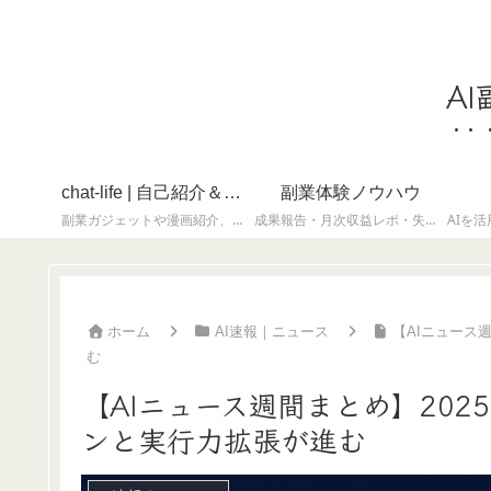
A
chat-life | 自己紹介＆ちょっと息抜き
副業体験ノウハウ
副業ガジェットや漫画紹介、雑記・自己紹介など、気軽に読めるコンテンツを集めたカテゴリです。
成果報告・月次収益レポ・失敗談も含めてリアルに
ホーム
AI速報｜ニュース
【AIニュース
む
【AIニュース週間まとめ】202
ンと実行力拡張が進む