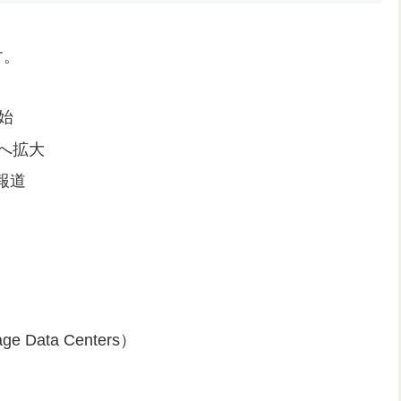
す。
開始
域へ拡大
報道
ata Centers）