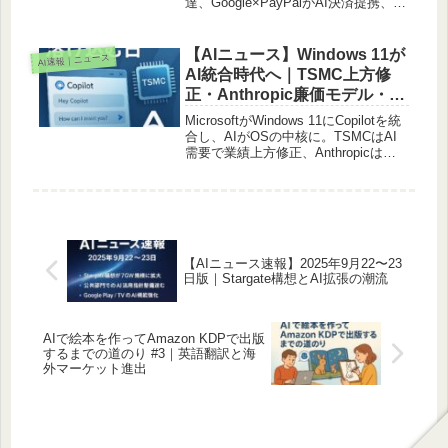
達、Google×PayPalがAI決済提携、
OpenAIが「反スキーミング」研究成
果を公開、ZoomがAI Companion 3.0
を発表、AMDが市場規模5,000億ドル
【AIニュース】Windows 11が
AI速報｜ニュース
を予測。規制・インフラ・実装の最新
AI統合時代へ｜TSMC上方修
動向を整理。
正・Anthropic廉価モデル・AI
供給網の追い風（2025年10月
MicrosoftがWindows 11にCopilotを統
16日）
合し、AIがOSの中核に。TSMCはAI
需要で業績上方修正、Anthropicは廉
価モデルを投入。AI供給網・市場心
理・普及率まで詳しく解説。
【AIニュース速報】2025年9月22〜23
日版｜Stargate構想とAI拡張の潮流
AIで絵本を作ってAmazon KDPで出版
するまでの道のり #3｜英語翻訳と海
外マーケット進出