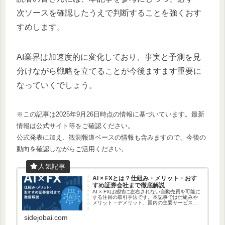
次ソースを確認したうえで判断することを強くおす
すめします。
AI業界は加速度的に変化しており、事実と予測を見
分けながら戦略を立てることが今後ますます重要に
なっていくでしょう。
※この記事は2025年9月26日時点の情報に基づいています。最新
情報は公式サイト等をご確認ください。
公式発表に加え、観測報道ベースの情報も含みますので、今後の
動向を確認しながらご活用ください。
AI × FXとは？仕組み・メリット・おす
すめ証券会社まで徹底解説
AI × FXは感情に左右されない自動売買を可能に
する注目の取引手法です。本記事では仕組みや
メリット・デメリット、国内の主要サービス
「シストレセレクト365」「みんなのシストレ」
を比較し、リスク管理のポイントも解説しま
sidejobai.com
す。