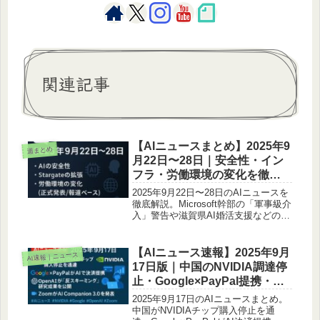
関連記事
【AIニュースまとめ】2025年9
週まとめ
月22日〜28日｜安全性・イン
フラ・労働環境の変化を徹底
解説
2025年9月22日〜28日のAIニュースを
徹底解説。Microsoft幹部の「軍事級介
入」警告や滋賀県AI婚活支援などの正
式発表に加え、DeepMindの安全フレ
ームワーク更新やStargate拡張規模な
ど報道ベースの動きも整理。公式発表
【AIニュース速報】2025年9月
AI速報｜ニュース
と観測情報を分けてまとめました。
17日版｜中国のNVIDIA調達停
止・Google×PayPal提携・
Zoom AI Companion 3.0
2025年9月17日のAIニュースまとめ。
中国がNVIDIAチップ購入停止を通