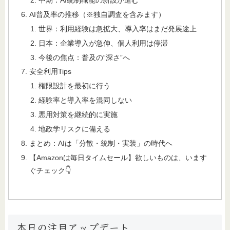
中期：AI統制職能の新設が進む
AI普及率の推移（※独自調査を含みます）
世界：利用経験は急拡大、導入率はまだ発展途上
日本：企業導入が急伸、個人利用は停滞
今後の焦点：普及の“深さ”へ
安全利用Tips
権限設計を最初に行う
経験率と導入率を混同しない
悪用対策を継続的に実施
地政学リスクに備える
まとめ：AIは「分散・統制・実装」の時代へ
【Amazonは毎日タイムセール】欲しいものは、います
ぐチェック👇
本日の注目アップデート