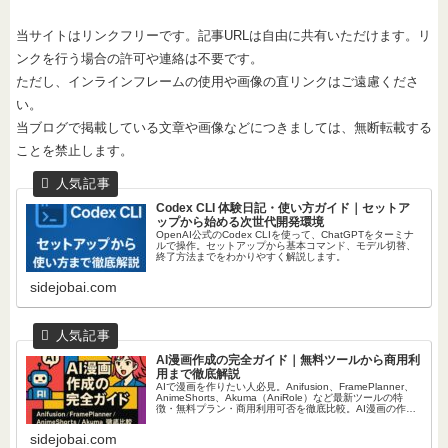
当サイトはリンクフリーです。記事URLは自由に共有いただけます。リ
ンクを行う場合の許可や連絡は不要です。
ただし、インラインフレームの使用や画像の直リンクはご遠慮くださ
い。
当ブログで掲載している文章や画像などにつきましては、無断転載する
ことを禁止します。
Codex CLI 体験日記・使い方ガイド｜セットア
ップから始める次世代開発環境
OpenAI公式のCodex CLIを使って、ChatGPTをターミナ
ルで操作。セットアップから基本コマンド、モデル切替、
終了方法までをわかりやすく解説します。
sidejobai.com
AI漫画作成の完全ガイド｜無料ツールから商用利
用まで徹底解説
AIで漫画を作りたい人必見。Anifusion、FramePlanner、
AnimeShorts、Akuma（AniRole）など最新ツールの特
徴・無料プラン・商用利用可否を徹底比較。AI漫画の作り
方、メリットとデメリット、副業収益化の方法まで解説し
ます。
sidejobai.com