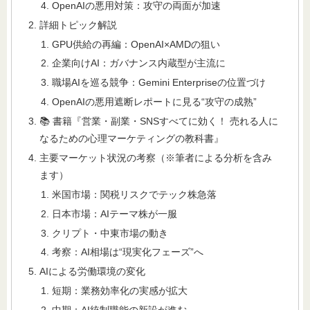
OpenAIの悪用対策：攻守の両面が加速
詳細トピック解説
GPU供給の再編：OpenAI×AMDの狙い
企業向けAI：ガバナンス内蔵型が主流に
職場AIを巡る競争：Gemini Enterpriseの位置づけ
OpenAIの悪用遮断レポートに見る“攻守の成熟”
📚 書籍『営業・副業・SNSすべてに効く！ 売れる人に
なるための心理マーケティングの教科書』
主要マーケット状況の考察（※筆者による分析を含み
ます）
米国市場：関税リスクでテック株急落
日本市場：AIテーマ株が一服
クリプト・中東市場の動き
考察：AI相場は“現実化フェーズ”へ
AIによる労働環境の変化
短期：業務効率化の実感が拡大