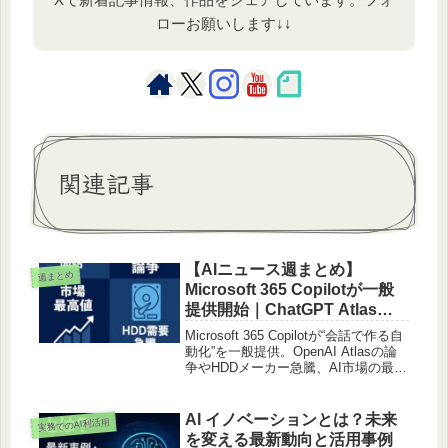
ローお願いします↓↓
関連記事
【AIニュース週まとめ】
週まとめ
Microsoft 365 Copilotが一般
提供開始｜ChatGPT Atlas論
争・ストレージ急騰・AI市場
Microsoft 365 Copilotが“会話で作る自
最高値更新【2025年10月27
動化”を一般提供。OpenAI Atlasの論
争やHDDメーカー急騰、AI市場の最高
日〜11月2日】
値更新など、AI業界の最新動向をわか
りやすく総まとめ。AI普及率と今後の
課題も解説。
AI イノベーションとは？未来
実務でのAI利活用
を変える最新動向と活用事例