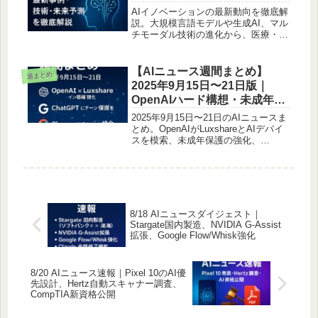
AIイノベーションの最新動向を徹底解
説。大規模言語モデルや生成AI、マル
チモーダル技術の進化から、医療・教
育・製造・エンタメなど産業別事例、
日本と海外の比較、社会的影響、未来
展望まで網羅。副業やビジネス活用の
【AIニュース週間まとめ】
週まとめ
ヒントも紹介します。
2025年9月15日〜21日版｜
OpenAIハード構想・未成年保
護・検索訴訟・Chrome統合・
2025年9月15日〜21日のAIニュースま
安全研究
とめ。OpenAIがLuxshareとAIデバイ
スを模索、未成年保護の強化、
ChromeにGemini統合、Penske Media
がGoogleを提訴、Anthropic広告キャ
ンペーン、Apple Intelligence新機能、
AI欺瞞研究など最新動向を整理。
8/18 AIニュースダイジェスト｜
Stargate国内製造、NVIDIA G-Assist
拡張、Google Flow/Whisk強化
8/20 AIニュース速報｜Pixel 10のAI優
先設計、Hertz自動スキャナー調査、
CompTIA新資格公開