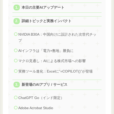
本日の主要AIアップデート
詳細トピックと実務インパクト
NVIDIA B30A：中国向けに設計された次世代チッ
プ
AIインフラは「電力×敷地」勝負に
マクロ見通し：AIによる株式市場への影響
実務ツール進化：Excelに“=COPILOT()”が登場
新登場のAIアプリ / サービス
ChatGPT Go（インド限定）
Adobe Acrobat Studio