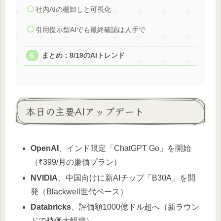
社内AIの棚卸しと可視化
引用提示型AIでも最終確認は人手で
まとめ：8/19のAIトレンド
本日の主要AIアップデート
OpenAI
、インド限定「ChatGPT Go」を開始
（₹399/月の廉価プラン）
NVIDIA
、中国向けに新AIチップ「B30A」を開
発（Blackwell世代ベース）
Databricks
、評価額1000億ドル超へ（新ラウン
ドで時価大幅増）