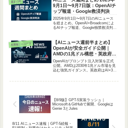
週まとめ
9月1日〜9月7日版：OpenAIチ
ップ報道・Google救済判決
2025年9月1日〜9月7日のAIニュース
を総まとめ。OpenAI×Broadcomによ
るAIチップ報道、Google独禁救済判
決、Statsig買収、ChatGPT障害、
Perplexity Comet先行提供、Samsung
Vision AI発表など主要トピックを整
【AIニュース週前半まとめ】
AI速報｜ニュース
理。報道ベースと観測情報を含む週刊
OpenAIが安全ガイド公開｜
まとめです。
AMDの1兆ドル構想・英政府が
動物実験代替AI発表【2025年
OpenAIがプロンプト注入対策を正式
11月9日〜11月12日】
公開。AMDは2030年1兆ドル市場を見
込む強気ガイダンス。英政府はAI×3D
バイオで動物実験削減へ。安全・倫
理・市場を網羅した週次まとめ。
【8/9版】GPT-5実装ラッシュ｜
Microsoft＆GitHubで展開、Googleは
Genie 3とJules
8/11 AIニュース速報｜GPT-5続報・
EU規制・副業向けセキュリティ対策