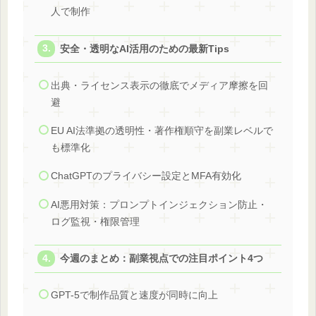
人で制作
安全・透明なAI活用のための最新Tips
出典・ライセンス表示の徹底でメディア摩擦を回
避
EU AI法準拠の透明性・著作権順守を副業レベルで
も標準化
ChatGPTのプライバシー設定とMFA有効化
AI悪用対策：プロンプトインジェクション防止・
ログ監視・権限管理
今週のまとめ：副業視点での注目ポイント4つ
GPT-5で制作品質と速度が同時に向上