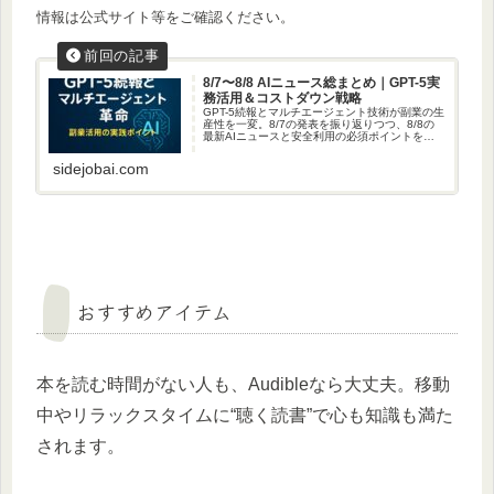
情報は公式サイト等をご確認ください。
8/7〜8/8 AIニュース総まとめ｜GPT-5実
務活用＆コストダウン戦略
GPT-5続報とマルチエージェント技術が副業の生
産性を一変。8/7の発表を振り返りつつ、8/8の
最新AIニュースと安全利用の必須ポイントを解
説。
sidejobai.com
おすすめアイテム
本を読む時間がない人も、Audibleなら大丈夫。移動
中やリラックスタイムに“聴く読書”で心も知識も満た
されます。