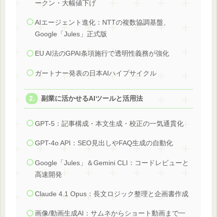
ークン・大幅値下げ
AIエージェント進化：NTTの複数協調基盤、
Google「Jules」正式版
EU AI法のGPAI条項施行で透明性義務が強化
ガートナー発表の日本AIハイプサイクル
副業に活かせるAIツールと活用法
GPT-5：記事構成・本文生成・校正の一気通貫化
GPT-4o API：SEO見出しやFAQ生成の自動化
Google「Jules」＆Gemini CLI：コードレビューと
高速開発
Claude 4.1 Opus：長文ロジック整理と企画書作成
画像/動画生成AI：サムネからショート動画まで一