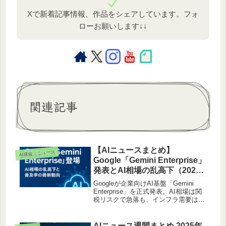
Xで新着記事情報、作品をシェアしています。フォ
ローお願いします↓↓
関連記事
【AIニュースまとめ】
AI速報｜ニュース
Google「Gemini Enterprise」
発表とAI相場の乱高下（2025
年10月9日〜10日）
Googleが企業向けAI基盤「Gemini
Enterprise」を正式発表。AI相場は関
税リスクで急落も、インフラ需要は堅
調。AI普及率や労働変化、安全利用の
最新トレンドを徹底解説します。
AIニュース週間まとめ 2025年