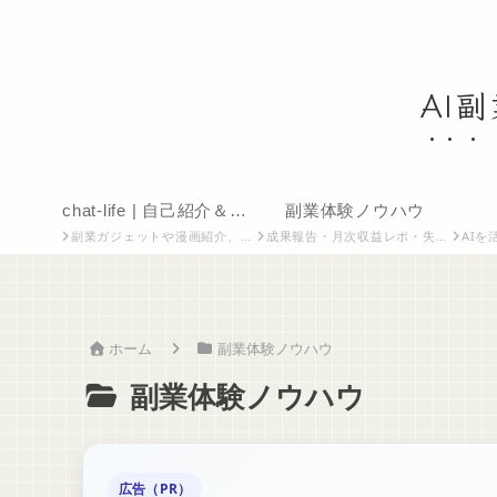
AI
chat-life | 自己紹介＆ちょっと息抜き
副業体験ノウハウ
副業ガジェットや漫画紹介、雑記・自己紹介など、気軽に読めるコンテンツを集めたカテゴリです。
成果報告・月次収益レポ・失敗談も含めてリアルに
AIを活用した投資・資
ホーム
副業体験ノウハウ
副業体験ノウハウ
広告（PR）