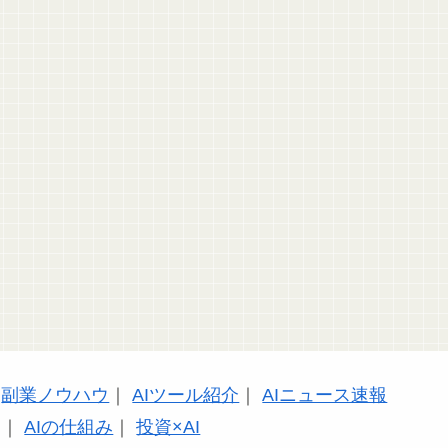
副業ノウハウ
｜
AIツール紹介
｜
AIニュース速報
｜
AIの仕組み
｜
投資×AI