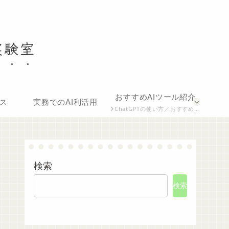
実験室
おすすめAIツール紹介
ース
実務でのAI利活用
ChatGPTの使い方／おすすめ拡張機能／ツール比較など
検索
検索