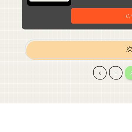

前
1
へ