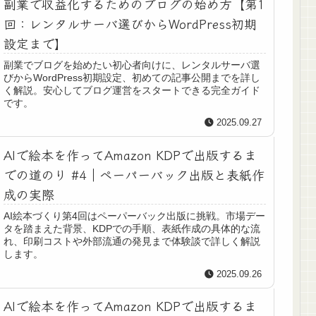
副業で収益化するためのブログの始め方【第1
回：レンタルサーバ選びからWordPress初期
設定まで】
副業でブログを始めたい初心者向けに、レンタルサーバ選
びからWordPress初期設定、初めての記事公開までを詳し
く解説。安心してブログ運営をスタートできる完全ガイド
です。
2025.09.27
AIで絵本を作ってAmazon KDPで出版するま
での道のり #4｜ペーパーバック出版と表紙作
成の実際
AI絵本づくり第4回はペーパーバック出版に挑戦。市場デー
タを踏まえた背景、KDPでの手順、表紙作成の具体的な流
れ、印刷コストや外部流通の発見まで体験談で詳しく解説
します。
2025.09.26
AIで絵本を作ってAmazon KDPで出版するま