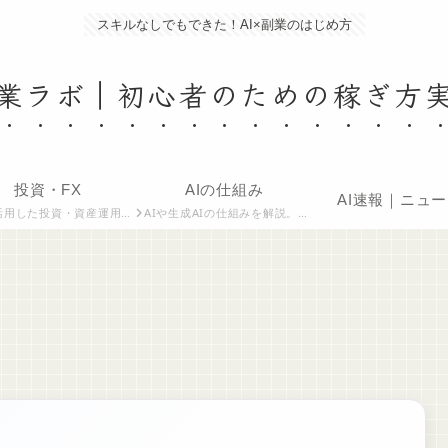
スキルなしでもできた！AI×副業のはじめ方
副業ラボ｜初心者のための稼ぎ方
投資・FX
AIの仕組み
AI速報｜ニュ
産運用のノウハウと最新トレンドを解説。生成AIでの分析・情報収集の事例を紹介しています。
AIや生成AIの仕組みを解説。機械学習や大規模言語モデルを理解し、実務や副業に活かす知識をまとめています。