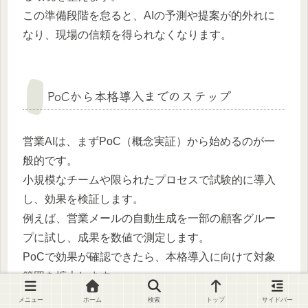
この準備段階を怠ると、AIの予測や提案が的外れに
なり、現場の信頼を得られなくなります。
PoCから本格導入までのステップ
営業AIは、まずPoC（概念実証）から始めるのが一
般的です。
小規模なチームや限られたプロセスで試験的に導入
し、効果を検証します。
例えば、営業メールの自動生成を一部の顧客グルー
プに試し、成果を数値で測定します。
PoCで効果が確認できたら、本格導入に向けて対象
範囲を拡大します。
その際には、営業担当者への教育や運用マニュアル
メニュー
ホーム
検索
トップ
サイドバー