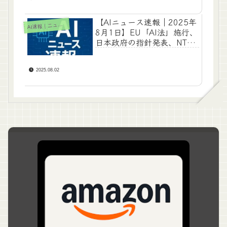
【AIニュース速報｜2025年
A
I速報｜ニュース
8月1日】EU「AI法」施行、
日本政府の指針発表、NTT
やMayo Clinicの注目技術も
2025.08.02