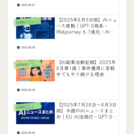
2025.08.07
【2025年8月5日版】AIニュ
A
I速報｜ニュース
ース速報｜GPT-5発表・
Midjourney 6.1進化・AIエ
ージェント時代へ突入！
2025.08.06
【AI副業活動記録】2025年
副
業体験ノウハウ
8月第1週｜案件獲得に苦戦
中でもやり続ける理由
2025.08.05
【2025年7月28日〜8月3日
A
I速報｜ニュース
版】今週のAIニュースまと
め｜EU AI法施行・GPT-5動
向・AIツールの進化と安全
対策
2025.08.04