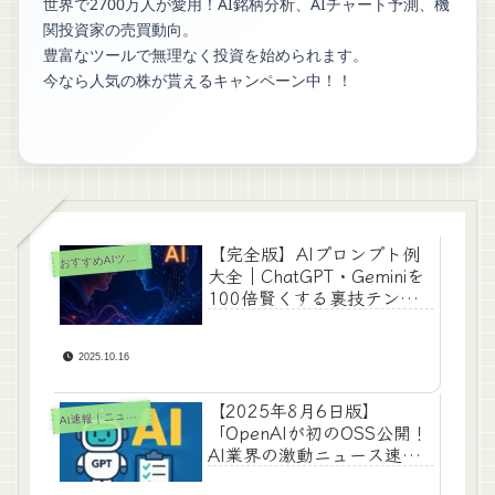
世界で2700万人が愛用！AI銘柄分析、AIチャート予測、機
関投資家の売買動向。
豊富なツールで無理なく投資を始められます。
今なら人気の株が貰えるキャンペーン中！！
【完全版】AIプロンプト例
すすめAIツール紹介
お
大全｜ChatGPT・Geminiを
100倍賢くする裏技テンプ
レ集
2025.10.16
【2025年8月6日版】
A
I速報｜ニュース
「OpenAIが初のOSS公開！
AI業界の激動ニュース速
報」