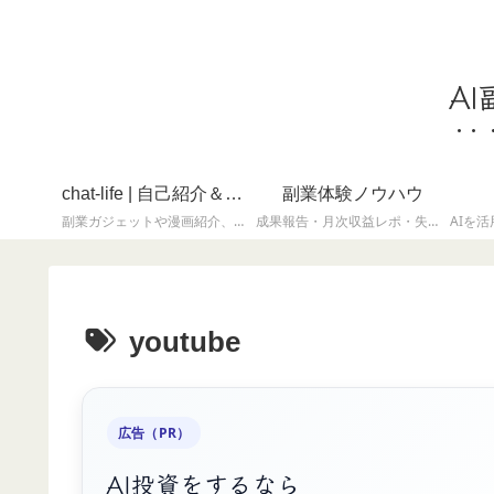
A
chat-life | 自己紹介＆ちょっと息抜き
副業体験ノウハウ
副業ガジェットや漫画紹介、雑記・自己紹介など、気軽に読めるコンテンツを集めたカテゴリです。
成果報告・月次収益レポ・失敗談も含めてリアルに
youtube
広告（PR）
AI投資をするなら