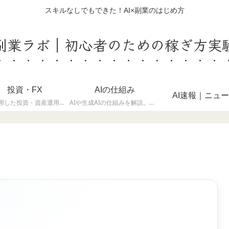
スキルなしでもできた！AI×副業のはじめ方
I副業ラボ｜初心者のための稼ぎ方実
投資・FX
AIの仕組み
AI速報｜ニュ
AIを活用した投資・資産運用のノウハウと最新トレンドを解説。生成AIでの分析・情報収集の事例を紹介しています。
AIや生成AIの仕組みを解説。機械学習や大規模言語モデルを理解し、実務や副業に活かす知識をまとめています。