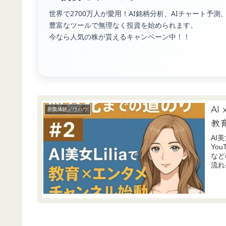
世界で2700万人が愛用！AI銘柄分析、AIチャート予
豊富なツールで無理なく投資を始められます。
今なら人気の株が貰えるキャンペーン中！！
AI
副業体験ノウハウ
教
AI
You
など
流れ