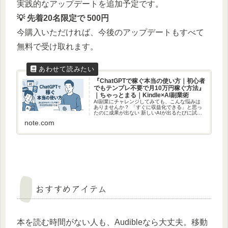
実践的なアップデートを追加予定です。
💡 先着20名限定で 500円
今購入いただければ、今後のアップデートもすべて
無料で受け取れます。
『ChatGPTで稼ぐ本当の使い方｜初心者
でもテンプレ不要で月10万円稼ぐ方法』
｜ちゃっとまる｜Kindle×AI副業術
AI副業にチャレンジしてみても、こんな悩みは
ありませんか？ 「すぐに収益化できる」と思っ
たのに成果が出ない 新しいAIが出るたびに試す
けれど、どれも中途半端で終わる プロンプト集
note.com
を買ったけど、実際にはうまく使いこなせない
👉 実は私も最初は...
おすすめアイテム
本を読む時間がない人も、Audibleなら大丈夫。移動