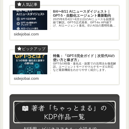
8/4〜8/11 AIニュースダイジェスト｜
GPT-5・自動化エージェント最新動向
2025年8月4日〜8月11日のAIニュースを副業目
線で解説。GPT-5正式発表、GPT-4o API値下
げ、AIエージェント進化、EU AI法の透明性義務
強化など、今すぐ活用できる最新情報と安全利
用のコツを紹介します。
sidejobai.com
特集：「GPT-5完全ガイド｜次世代AIの
使い方と稼ぎ方」
GPT-5の特徴・進化点・副業での活用法を徹底解
説。エージェントモードやマルチモーダル対応
など最新機能をわかりやすく紹介します。
sidejobai.com
📖 著者「ちゃっとまる」の
KDP作品一覧