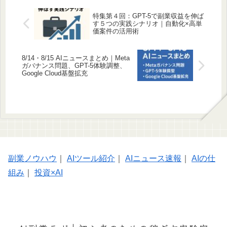
特集第４回：GPT-5で副業収益を伸ば
す５つの実践シナリオ｜自動化×高単
価案件の活用術
8/14・8/15 AIニュースまとめ｜Meta
ガバナンス問題、GPT-5体験調整、
Google Cloud基盤拡充
副業ノウハウ
｜
AIツール紹介
｜
AIニュース速報
｜
AIの仕
組み
｜
投資×AI