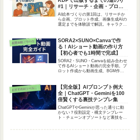
KDPで出版するまでの道のり
#1｜リサーチ・企画・プロッ
ト作成と画像生成AIの選定・
AI絵本づくりの第1回は、リサーチか
初期生成
ら企画、プロット作成、画像生成AIの
選定までを体験談で解説。キャラクタ
ー一貫性の課題と解決法も紹介しま
す。
SORA2×SUNO×Canvaで作
副業体験ノウハウ
る！AIショート動画の作り方
【初心者でも1時間で完成】
SORA2・SUNO・Canvaを組み合わせ
て作るAIショート動画の完全手順。プ
ロット作成から動画生成、BGM作
成、編集、YouTubeアップまでを具体
的に解説。
【完全版】AIプロンプト例大
お
すすめAIツール紹介
全｜ChatGPT・Geminiを100
倍賢くする裏技テンプレ集
ChatGPTやGeminiが思った通りに動
かない？役割設定・構文テンプレー
ト・チェーンオブソートなど裏技を網
羅。コピペで使えるAIプロンプト例と
完全保存版テンプレ集を紹介。