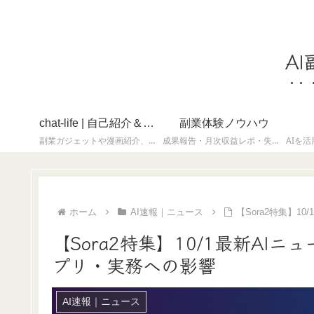
A
chat-life | 自己紹介＆ちょっと息抜き
副業体験ノウハウ
副業ガジェットや漫画紹介、雑記・自己紹介など、気軽に読めるコンテンツを集めたカテゴリです。
成果報告・月次収益レポ・失敗談も含めてリアルに
ホーム
AI速報｜ニュース
【Sora2特集】
【Sora2特集】10/1最新A
プリ・実務への影響
AI速報｜ニュース