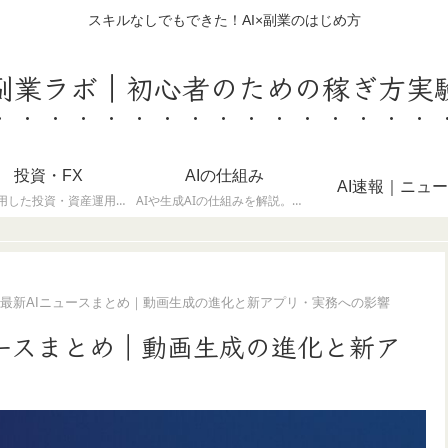
スキルなしでもできた！AI×副業のはじめ方
I副業ラボ｜初心者のための稼ぎ方実
投資・FX
AIの仕組み
AI速報｜ニュ
AIを活用した投資・資産運用のノウハウと最新トレンドを解説。生成AIでの分析・情報収集の事例を紹介しています。
AIや生成AIの仕組みを解説。機械学習や大規模言語モデルを理解し、実務や副業に活かす知識をまとめています。
10/1最新AIニュースまとめ｜動画生成の進化と新アプリ・実務への影響
Iニュースまとめ｜動画生成の進化と新ア