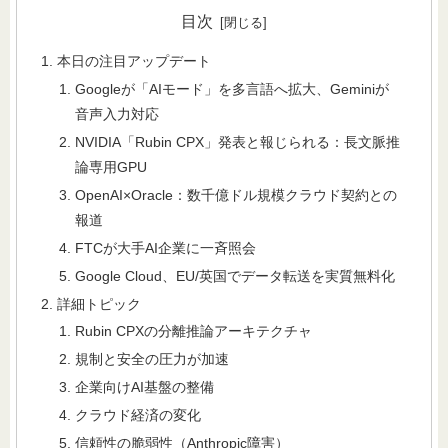
目次
本日の注目アップデート
Googleが「AIモード」を多言語へ拡大、Geminiが
音声入力対応
NVIDIA「Rubin CPX」発表と報じられる：長文脈推
論専用GPU
OpenAI×Oracle：数千億ドル規模クラウド契約との
報道
FTCが大手AI企業に一斉照会
Google Cloud、EU/英国でデータ転送を実質無料化
詳細トピック
Rubin CPXの分離推論アーキテクチャ
規制と安全の圧力が加速
企業向けAI基盤の整備
クラウド経済の変化
信頼性の脆弱性（Anthropic障害）