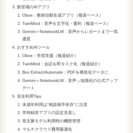
新登場のAIアプリ
Oboe：教材自動生成アプリ（報道ベース）
TwinMind：音声を文字化・要約（報道ベース）
Gemini＋NotebookLM：音声からレポートまで一気
通貫
おすすめAIツール
Oboe：学習支援（報道紹介）
TwinMind：会話を即タスク化（報道紹介）
Box Extract/Automate：PDFを構造化データに
Gemini＋NotebookLM：音声→知識化の公式アップ
デート
安全利用Tips
未成年利用は“相談相手依存”に注意
常時録音アプリの設定見直し
長文脈モデル利用時の機密管理
マルチクラウド費用最適化