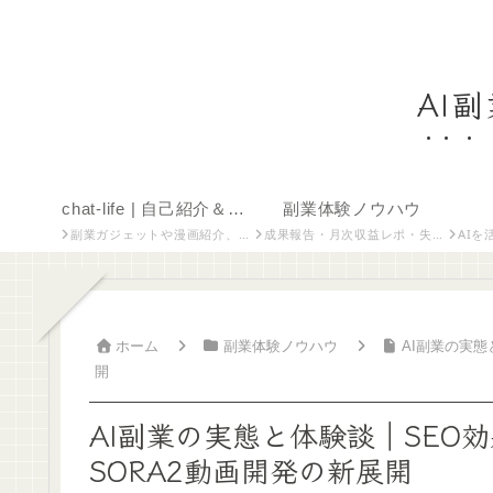
AI
chat-life | 自己紹介＆ちょっと息抜き
副業体験ノウハウ
副業ガジェットや漫画紹介、雑記・自己紹介など、気軽に読めるコンテンツを集めたカテゴリです。
成果報告・月次収益レポ・失敗談も含めてリアルに
AIを活用した投資・資
ホーム
副業体験ノウハウ
AI副業の実
開
AI副業の実態と体験談｜SEO
SORA2動画開発の新展開