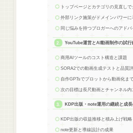
トップページとカテゴリの見直しで
外部リンク施策がドメインパワーに
同じ悩みを持つブロガーへのアドバ
YouTube運営とAI動画制作の試
商用AIツールのコスト構造と課題
SORA2での動画生成テストと品質
自作GPTsでプロットから動画化ま
次の目標は長尺動画とチャンネル内
KDP出版・note運用の継続と成
KDP出版の収益推移と積み上げ戦略
note更新と導線設計の成果