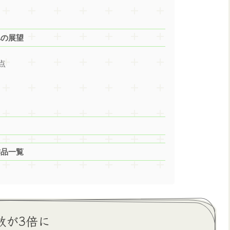
への展望
点
作品一覧
数が3倍に