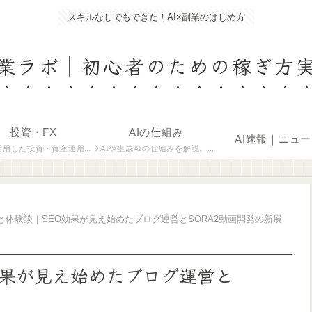
スキルなしでもできた！AI×副業のはじめ方
副業ラボ｜初心者のための稼ぎ方
投資・FX
AIの仕組み
AI速報｜ニュ
産運用のノウハウと最新トレンドを解説。生成AIでの分析・情報収集の事例を紹介しています。
AIや生成AIの仕組みを解説。機械学習や大規模言語モデルを理解し、実務や副業に活かす知識をまとめています。
態と体験談｜SEO効果が見え始めたブログ運営とSORA2動画開発の新展
効果が見え始めたブログ運営と