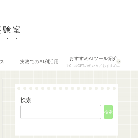
実験室
おすすめAIツール紹介
ース
実務でのAI利活用
ChatGPTの使い方／おすすめ拡張機能／ツール比較など
検索
検索