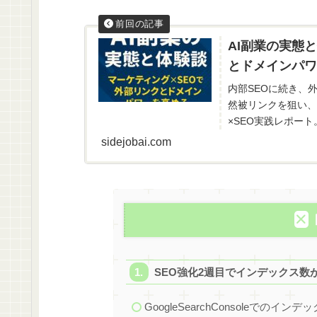
AI副業の実態
とドメインパワ
内部SEOに続き、
然被リンクを狙い、K
×SEO実践レポート
sidejobai.com
SEO強化2週目でインデックス数
GoogleSearchConsoleでのイ