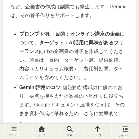
など、企画書の作成は副業でも発生します。Gemini
は、その骨子作りをサポートします。
プロンプト例
:「
目的：オンライン講座の企画
に
ついて、
ターゲット：AI活用に興味があるフリ
ーランス
向けの企画書の骨子を作成してくださ
い。項目は、目的、ターゲット層、提供価値、
内容（カリキュラム概要）、費用対効果、タイ
ムラインを含めてください。」
Gemini活用のコツ
: 論理的な構成力に優れてお
り、要点を押さえた提案書の下地作りに役立ち
ます。Googleドキュメント連携を使えば、その
まま資料作成に移れるため、さらに効率的で
す。
メニュー
ホーム
検索
トップ
サイドバー