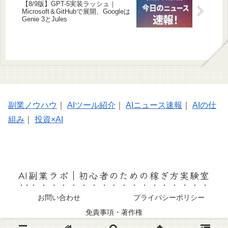
【8/9版】GPT-5実装ラッシュ｜
Microsoft＆GitHubで展開、Googleは
Genie 3とJules
副業ノウハウ
｜
AIツール紹介
｜
AIニュース速報
｜
AIの仕
組み
｜
投資×AI
AI副業ラボ｜初心者のための稼ぎ方実験室
お問い合わせ
プライバシーポリシー
免責事項・著作権