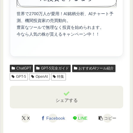
世界で2700万人が愛用！AI銘柄分析、AIチャート予
測、機関投資家の売買動向。
豊富なツールで無理なく投資を始められます。
今なら人気の株が貰えるキャンペーン中！！
ChatGPT
GPT-5完全ガイド
おすすめAIツール紹介
GPT-5
OpenAI
特集
シェアする
X
Facebook
LINE
コピー