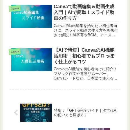
的に解説。
Canvaで動画編集＆動画生成
Canva
入門｜AIで簡単！スライド動
画の作り方
Canvaで動画編集を始めたい初心者向
けに、スライド動画の作り方を画像付
きで解説！AI字幕やBGM、アニメー
ションも簡単に追加できます。動画生
成が初めてでも安心のチュートリアル
です。
【AIで時短】CanvaのAI機能
Canva
活用術｜初心者でもプロっぽ
く仕上がるコツ
CanvaのAI機能を初心者向けに紹介！
マジック作文や背景リムーバー、
Canvaシートなど、日本語で使える便
利なAIツールの活用術を解説。
特集：「GPT-5完全ガイド｜次世代AI
の使い方と稼ぎ方」