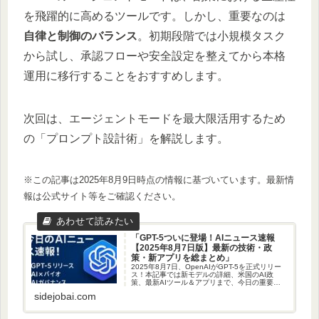
を飛躍的に高めるツールです。しかし、重要なのは
自律と制御のバランス
。初期段階では小規模タスク
から試し、承認フローや安全設定を整えてから本格
運用に移行することをおすすめします。
次回は、エージェントモードを最大限活用するため
の「プロンプト設計術」を解説します。
※この記事は2025年8月9日時点の情報に基づいています。最新情
報は公式サイト等をご確認ください。
「GPT-5ついに登場！AIニュース速報
【2025年8月7日版】最新の技術・政
策・新アプリを総まとめ」
2025年8月7日、OpenAIがGPT-5を正式リリー
ス！本記事では新モデルの詳細、米国のAI政
策、最新AIツール＆アプリまで、今日の重要ト
ピックを網羅的に解説します。
sidejobai.com