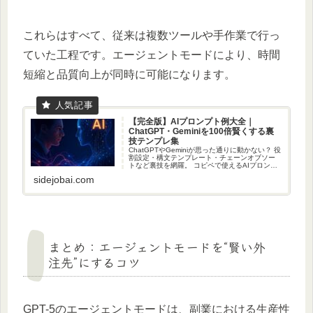
これらはすべて、従来は複数ツールや手作業で行っ
ていた工程です。エージェントモードにより、時間
短縮と品質向上が同時に可能になります。
【完全版】AIプロンプト例大全｜
ChatGPT・Geminiを100倍賢くする裏
技テンプレ集
ChatGPTやGeminiが思った通りに動かない？ 役
割設定・構文テンプレート・チェーンオブソー
トなど裏技を網羅。 コピペで使えるAIプロンプ
ト例と完全保存版テンプレ集を紹介。
sidejobai.com
まとめ：エージェントモードを“賢い外
注先”にするコツ
GPT-5のエージェントモードは、副業における生産性