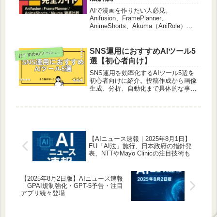
AIで漫画を作りたい人必見。
Anifusion、FramePlanner、
AnimeShorts、Akuma（AniRole）な
ど最新ツールの特徴・無料プラン・商
用利用可否を徹底比較。AI漫画の作り
方、メリットとデメリット、副業収益
SNS運用におすすめAIツール5
お
すすめAIツール紹介
化の方法まで解説します。
選【初心者向け】
SNS運用を効率化するAIツール5選を
初心者向けに紹介。投稿作成から画像
生成、分析、自動化まで具体的な事例
付きでわかりやすく解説します。
【AIニュース速報｜2025年8月1日】
EU「AI法」施行、日本政府の指針発
表、NTTやMayo Clinicの注目技術も
【2025年8月2日版】AIニュース速報
｜GPAI規制強化・GPT-5予告・注目
アプリ続々登場