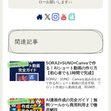
ローお願いします↓↓
関連記事
SORA2×SUNO×Canvaで作
副業体験ノウハウ
る！AIショート動画の作り方
【初心者でも1時間で完成】
SORA2・SUNO・Canvaを組み合わせ
て作るAIショート動画の完全手順。プ
ロット作成から動画生成、BGM作
成、編集、YouTubeアップまでを具体
的に解説。
AI漫画作成の完全ガイド｜無
実務でのAI利活用
料ツールから商用利用まで徹
底解説