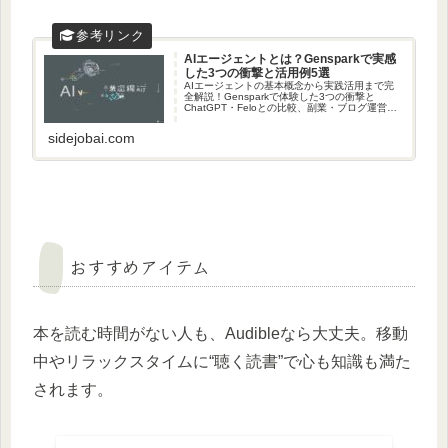
AIエージェントとは？Gensparkで実感
した3つの衝撃と活用例5選
AIエージェントの基本概念から実践活用まで完
全解説！Gensparkで体験した3つの衝撃と
ChatGPT・Feloとの比較、副業・ブログ運営で
の活用例5選を詳しく紹介。AI初心者から中級者
まで必見の2025年最新ガイドです。
sidejobai.com
おすすめアイテム
本を読む時間がない人も、Audibleなら大丈夫。移動
中やリラックスタイムに“聴く読書”で心も知識も満た
されます。